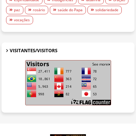
paz
rosário
saúde do Papa
solidariedade
vocações
VISITANTES/VISITORS