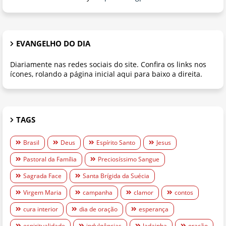
EVANGELHO DO DIA
Diariamente nas redes sociais do site. Confira os links nos
ícones, rolando a página inicial aqui para baixo a direita.
TAGS
Brasil
Deus
Espírito Santo
Jesus
Pastoral da Família
Preciosíssimo Sangue
Sagrada Face
Santa Brígida da Suécia
Virgem Maria
campanha
clamor
contos
cura interior
dia de oração
esperança
espiritualidade
indulgências
ladainha
oração