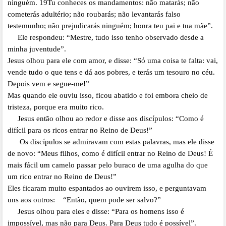
ninguém. 19Tu conheces os mandamentos: não matarás; não
cometerás adultério; não roubarás; não levantarás falso
testemunho; não prejudicarás ninguém; honra teu pai e tua mãe”.
Ele respondeu: “Mestre, tudo isso tenho observado desde a
minha juventude”.
Jesus olhou para ele com amor, e disse: “Só uma coisa te falta: vai,
vende tudo o que tens e dá aos pobres, e terás um tesouro no céu.
Depois vem e segue-me!”
Mas quando ele ouviu isso, ficou abatido e foi embora cheio de
tristeza, porque era muito rico.
Jesus então olhou ao redor e disse aos discípulos: “Como é
difícil para os ricos entrar no Reino de Deus!”
Os discípulos se admiravam com estas palavras, mas ele disse
de novo: “Meus filhos, como é difícil entrar no Reino de Deus! É
mais fácil um camelo passar pelo buraco de uma agulha do que
um rico entrar no Reino de Deus!”
Eles ficaram muito espantados ao ouvirem isso, e perguntavam
uns aos outros: “Então, quem pode ser salvo?”
Jesus olhou para eles e disse: “Para os homens isso é
impossível, mas não para Deus. Para Deus tudo é possível”.