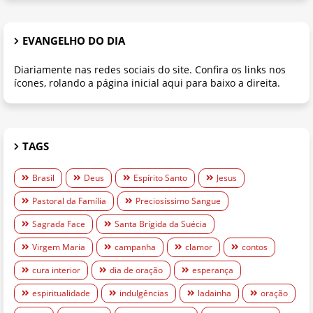
EVANGELHO DO DIA
Diariamente nas redes sociais do site. Confira os links nos
ícones, rolando a página inicial aqui para baixo a direita.
TAGS
Brasil
Deus
Espírito Santo
Jesus
Pastoral da Família
Preciosíssimo Sangue
Sagrada Face
Santa Brígida da Suécia
Virgem Maria
campanha
clamor
contos
cura interior
dia de oração
esperança
espiritualidade
indulgências
ladainha
oração